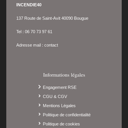
INCENDIE40
137 Route de Saint-Avit 40090 Bougue
Tel :
06 70 73 97 61
Adresse mail :
contact
Informations légales
Engagement RSE
CGU & CGV
Mentions Légales
Politique de confidentialité
Politique de cookies