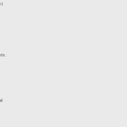
t.
ts :
l.