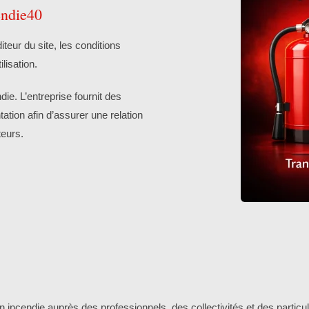
endie40
eur du site, les conditions
lisation.
e. L’entreprise fournit des
ation afin d’assurer une relation
teurs.
 incendie auprès des professionnels, des collectivités et des particul