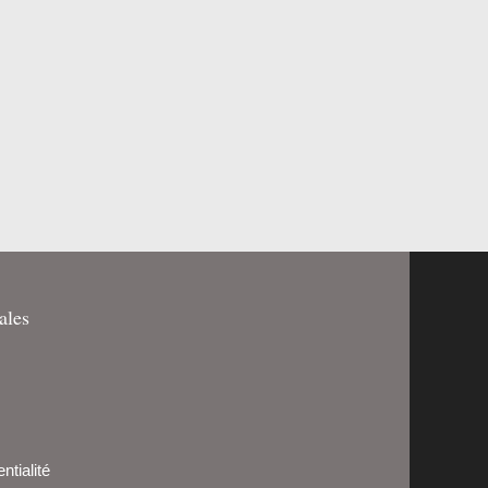
ales
ntialité